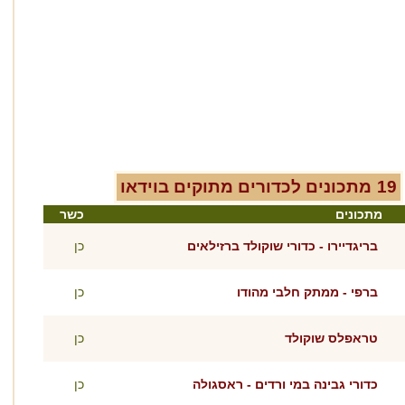
19
מתכונים ל
כדורים מתוקים
בוידאו
מתכונים
כשר
בריגדיירו - כדורי שוקולד ברזילאים
כן
ברפי - ממתק חלבי מהודו
כן
טראפלס שוקולד
כן
כדורי גבינה במי ורדים - ראסגולה
כן