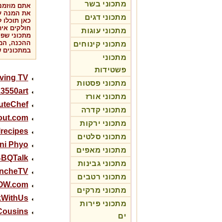
מתכוני בשר
אתם מוזמני
את המנה ע
מתכוני דגים
כאן תוכלו 
חולקים אית
מתכוני עוגות
מתכוני שפי
ההכנה, המר
מתכוני קינוחים
במתכונים ש
מתכוני
פשטידות
iving TV
מתכוני פסטות
13550art
מתכוני אורז
uteChef
מתכוני קדרה
out.com
מתכוני ירקות
lrecipes
מתכוני סלטים
ni Phyo
מתכוני מאפים
BQTalk
מתכוני גבינות
ancheTV
מתכוני רטבים
OW.com
מתכוני מרקים
WithUs
מתכוני פירות
Cousins
ים