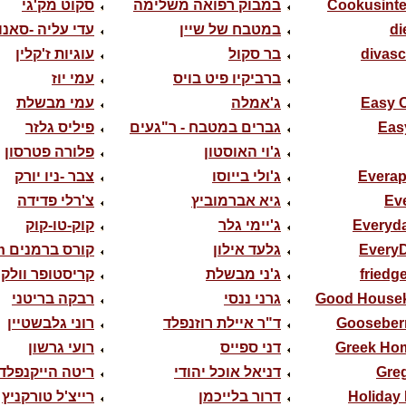
Cookusinte
במבוק רפואה משלימה
סקוט מק'גי
di
במטבח של שיין
עדי עליה -סאנו
divas
בר סקול
עוגיות ז'קלין
ברביקיו פיט בויס
עמי יוז
Easy 
ג'אמלה
עמי מבשלת
Eas
גברים במטבח - ר"געים
פיליס גלזר
ג'וי האוסטון
פלורה פטרסון
Evera
ג'ולי בייוסו
צבר -ניו יורק
Ev
גיא אברמוביץ
צ'רלי פדידה
Everyd
ג'יימי גלר
קוק-טו-קוק
Every
גלעד אילון
קורס ברמנים iwatch
friedge
ג'ני מבשלת
קריסטופר וולקן
Good House
גרני ננסי
רבקה בריטני
Gooseber
ד"ר איילת רוזנפלד
רוני גלבשטיין
Greek Ho
דני ספייס
רועי גרשון
Greg
דניאל אוכל יהודי
ריטה הייקנפלד
Holiday
דרור בלייכמן
רייצ'ל טורקניץ