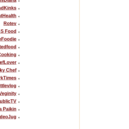
ssDiana
ndKinks
tHealth
Rotev
S Food
eFoodie
tedfood
Cooking
efLover
ky Chef
kTimes
ttlevlog
Veginity
ublicTV
a Paikin
ideoJug