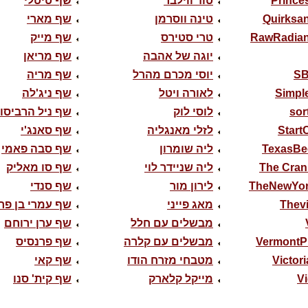
Prince
טוד ווילבר
שף טיטלי
Quirksa
טינה ווסרמן
שף מארי
RawRadian
טרי סטירס
שף מייק
יוגה של אהבה
שף מריאן
SB
יוסי מכרם מהרל
שף מריה
Simpl
לאורה ויטל
שף ניג'לה
sor
לוסי לוק
שף ניל הרביסון
Start
לזלי מאנגליה
שף סאנג'י
TexasBe
ליה שומרון
שף סבה פאמי
The Cran
ליה שניידר לוי
שף סו מאליק
TheNewYor
לירון מור
שף סנדי
Thevi
מאג פייני
שף עמרי בן פר
מבשלים עם חלל
שף ערן ירוחם
VermontP
מבשלים עם קלרה
שף פרנסיס
Victori
מטבחי מזרח הודו
שף קאי
V
מייקל קלארק
שף קית' סנו