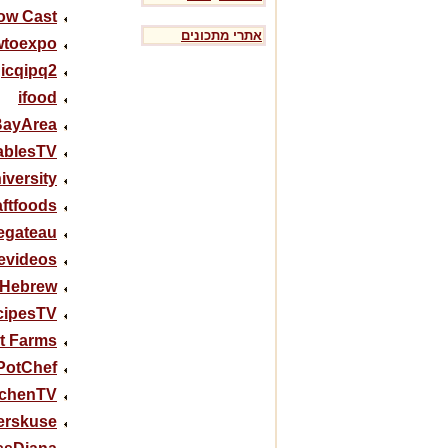
ow Cast
אתרי מתכונים
toexpo
icqipq2
ifood
BayArea
tablesTV
iversity
aftfoods
egateau
evideos
Hebrew
cipesTV
t Farms
PotChef
tchenTV
erskuse