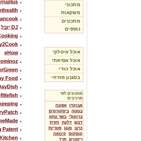
rruptus
מתכוני
ethealth
משקאות
cancook
מתכונים
DJ יובל
נוספים
Cooking
y2Cook
אוכל איטלקי
eHow
אוכל אסיאתי
pominoz
אוכל הודי
erGreen
בסגנון מזרחי
ay Food
DayDish
מתכונים לפי
filtefish
מרכיבים
keeping
אבוקדו
אפונה
בטטה
ביסקוויטים
ryPatch
ברוקולי
בשר טחון
meMade
דבש
דלעת
חזרת
כרוב
מנגו
פטריות
 Patent
קוסקוס
קינואה
 Kitchen
רימונים
תרד