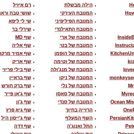
H
הילה מבשלת
רם איזיל
How
המטבח העירקי
שושי טבח וראו
המטבח הפיליפיני
שי לי ליפא
המטבח התאילנדי
שירלי בר
Inside
המטבח של ארי
שף MD
Instruc
המטבח של בטי
שף אליה
KitchenUn
המטבח של הופמן
שף אמיר מרקוב
kr
המטבח של זטימה
שף אריק
love
המטבח של מנג'ולה
שף בילי פריזי
monkeyse
המטבח של ניקו
שף בראיין
Mr
המטבח של נלי
שף ברק חורש
Myre
המטבח של סאסו
שף ג'אן פייר
Ocean Mis
המטבח של סנדי
שף ג'ון
One
הרזייה בחיוך
שף גיא פרץ
PersianKi
השף המעלף
שף ג'ייסון היל
Pet
התל ואנוג'ה
שף דדה