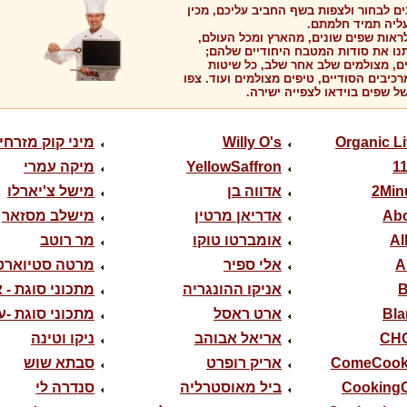
ם לבחור ולצפות בשף החביב עליכם, מכין
ליה תמיד חלמתם.
לראות שפים שונים, מהארץ ומכל העולם,
נו את סודות המטבח היחודיים שלהם;
ם, מצולמים שלב אחר שלב, כל שיטות
כיבים הסודיים, טיפים מצולמים ועוד. צפו
ל שפים בוידאו לצפייה ישירה.
Organic L
Willy O's
מיני קוק מזרחי
1
YellowSaffron
מיקה עמרי
2Min
אדווה בן
מישל צ'יארלו
Ab
אדריאן מרטין
מישלב מסזאר
Al
אומברטו טוקו
מר רוטב
A
אלי ספיר
מרטה סטיוארט
B
אניקו ההונגריה
מתכוני סוגת - א
Bl
ארט ראסל
מתכוני סוגת -ע
CH
אריאל אבוהב
ניקו וטינה
ComeCook
אריק רופרט
סבתא שוש
Cooking
ביל מאוסטרליה
סנדרה לי