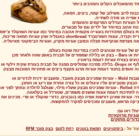
אחד מהמאכלים הקלים והמהנים ביותר
כבות לרוב משילוב של קמח, ביצים, חמאה,
אפייה או סודה לשתייה.
ל הצורות הגדלים המרקמים והטעמים
וח אהוב במיוחד על ילדים וגם על מבוגרים.
ת בעולם מתהדרות בעוגייה מקומית אהובה במיוחד כמו עוגיות השוקולד צ'יפס
בארצות הברית וקנדה, עוגות השורטברד shortbread באנגליה שהן עוגיות חמאה פריכות,
ה מצרפת שנקראות סבלה וכמובן עוגיות מקרון, ועוגיות הביסקוטי מאיטליה.
ם של עוגיות שנוהגים להכין במדינות שונות בעולם.
• ריבועי עוגיות או Bars – בצק או בלילה שמפזרים על תבנית באופן שווה ולאחר מכן
ועים בצורת עוגיות דוגמת בראוניז.
• עוגיות בזילוף או Drops- בלילה סמיכה שמזליפים ממנה על תבנית בעזרת שקית זילוף או
ה ואופים בתנור דוגמת עוגיות מרנג מקצף ביצים או פחזניות המוכנות מבצק
• עוגיות מעוצבות Mold – עוגיות שמכינים מבצק מעובד, ומעצבים ידנית לכדורים או
בצק ומטביעים עליו עיגולים או כל צורה אחרת עם רינג או חותכן.
• עוגיות רולדה Rolled - עוגיות שמכינים מבצק שעליו מילוי, שגולגל לרולדה ונחתך לפני או
ה לחתיכות דוגמת עוגות שושנים משמרים, שטורדל או בקלאווה.
רר- עוגיות שאינן דורשות אפיה כמו בונבונים, כדורי שוקולד או פרי. מכינים את
יקה מראש, מעצבים ומכניסים למקרר להתקשות.
ות? ראו גם:
וגיות מרוקאיות
דורים מתוקים
וד על :
ביסקוויטים
חמאת בוטנים
רחת לקום
בצק סוכר RFM