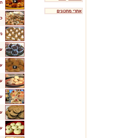
הפ
אתרי מתכונים
כד
נש
עו
עו
עו
עו
עו
עו