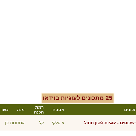
25
מתכונים ל
עוגיות
בוידאו
רמת
כונים
מטבח
מנה
כשר
הכנה
שקוטים - עוגיות לשון חתול
איטלקי
קל
אחרונות
כן