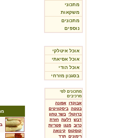
מתכוני
משקאות
מתכונים
נוספים
אוכל איטלקי
אוכל אסיאתי
אוכל הודי
בסגנון מזרחי
מתכונים לפי
מרכיבים
אבוקדו
אפונה
בטטה
ביסקוויטים
מת
ברוקולי
בשר טחון
דבש
דלעת
חזרת
בי
כרוב
מנגו
פטריות
קוסקוס
קינואה
רימונים
תרד