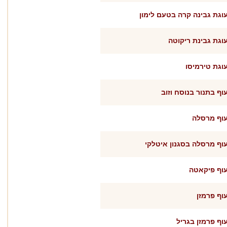
וגת גבינה קרה בטעם לימון
וגת גבינת ריקוטה
וגת טירמיסו
וף בתנור בנוסח וזוב
וף מרסלה
וף מרסלה בסגנון איטלקי
וף פיקאטה
וף פרמזן
וף פרמזן בגריל