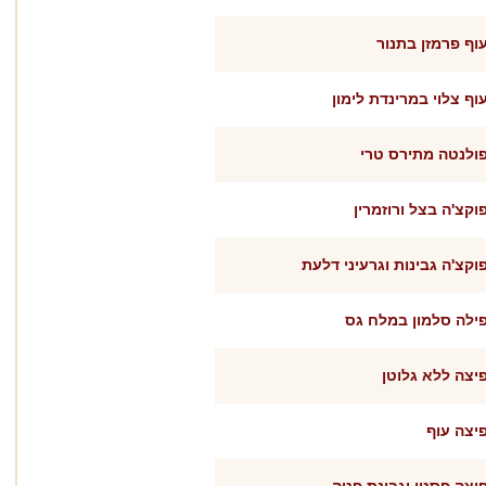
וף פרמזן בתנור
וף צלוי במרינדת לימון
ולנטה מתירס טרי
וקצ'ה בצל ורוזמרין
וקצ'ה גבינות וגרעיני דלעת
ילה סלמון במלח גס
יצה ללא גלוטן
יצה עוף