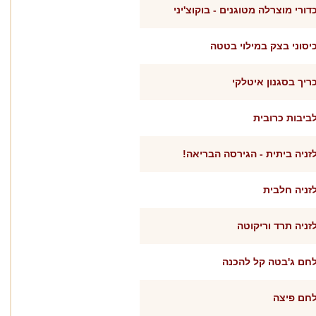
דורי מוצרלה מטוגנים - בוקוצ'יני
יסוני בצק במילוי בטטה
ריך בסגנון איטלקי
ביבות כרובית
זניה ביתית - הגירסה הבריאה!
זניה חלבית
זניה תרד וריקוטה
חם ג'בטה קל להכנה
חם פיצה