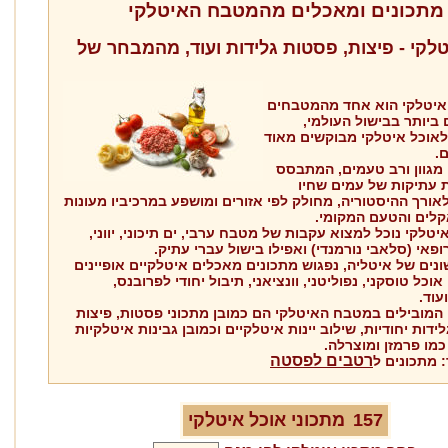
מתכונים ומאכלים מהמטבח האיטלקי
טלקי - פיצות, פסטות גלידות ועוד, מהמבחר של
יטלקי הוא אחד מהמטבחים
 ביותר בבישול העולמי,
לאוכל איטלקי מבוקשים מאוד
.
מגוון ורב טעמים, המתבסס
 עתיקות של עמים שחיו
אורך ההיסטוריה, מחולק לפי אזורים ומושפע במרכיביו מעונות
לים והטעם המקומי.
טלקי נוכל למצוא עקבות של מטבח ערבי, ים תיכוני, יווני,
ופאי (סלאבי נורמנדי) ואפילו בישול עברי עתיק.
נים של איטליה, נפגוש מתכונים מאכלים איטלקיים אופיינים
אוכל טוסקני, נפוליטני, וונציאני, תיבול יחודי לפרובנס,
עוד.
המובילים במטבח האיטלקי הם כמובן מתכוני פסטות, פיצות
ידות יחודיות, שילוב יינות איטלקיים וכמובן גבינות איטלקיות
מו פרמזן ומוצרלה.
רטבים לפסטה
 מתכונים ל
157
מתכוני אוכל
איטלקי