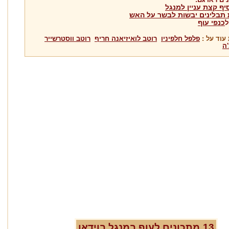
יף קצת עניין למנגל
 תבלינים יבשות לבשר על האש
כנפי עוף
ל
עוד על :
פלפל חלפיניו
רוטב לואיזיאנה חריף
רוטב ווסטרשייר
ה
13
מתכונים ל
עוף במנגל
בוידאו