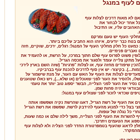
 לעוף במנגל
אם לא מאות דרכים לצלות עוף
ל אחד יכול לבחור את
אהובים עליו, או התיבול
.
חלקי העוף יש טעם ומרקם
 בטח כבר יודעים, איזהו הוא החביב עליכם ביותר.
 כמעט כל חלק מחלקי העוף על המנגל: רגלים, ירכים, שוקיים, חזה
ם ואברים פנימיים.
ופין פשוט לפרוס עוף שלם חתוך במרכז, על הרשת, או להעמיד את
על מתקן צלייה עומד ולסגור את מכסה הגריל.
כין שיפודים מחזה עוף, או לצלות "פרגיות" (שזה השם בארץ לירכי
מות...). בקיצור- יש אין סוף לדרכים להכנת עוף בברביקיו.
מעדיפים לצלות את העוף על האש עם העור, על מנת שישמור על
לו, ולהסיר את העור לפני שאוכלים (או שלא...), ויש כאלו שטוענים
נסיר את העור לפני הצלייה, הבשר יספוג טוב יותר את טעמי
בוודאי שיהיה פחות שמן.
פים שכדאי לזכור לפני שצולים עוף במנגל:
ים את העוף על רשת הגריל, דאגו שהרשת נקיה ושפשפו אותה
צי בצל כדי למנוע מהעוף להידבק לרשת. שפשפו את רשת הגריל
רי כל נגלה של עופות.
ף להשרות את העוף לפני הצלייה, משך לילה שלם או כמה שעות,
ספוג את הטעמים ויתרכך.
מלץ לדאוג שהעוף בטמפרטורת החדר לפני הצליה ולא לצלות עוף
מהמקרר.
ים ראו גם: