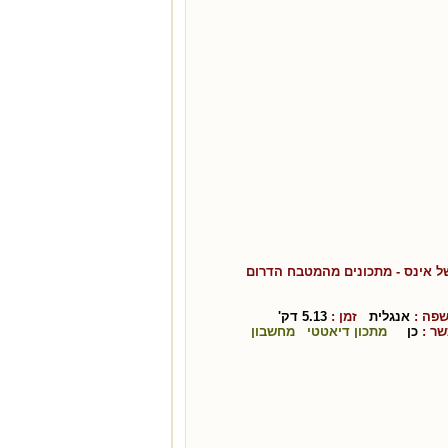
של אינס
- מתכונים מהמטבח ה
דרום
ה :
אנגלית
זמן :
5.13
דק'
ר :
כן
מתכון דיאטטי
מחשבון