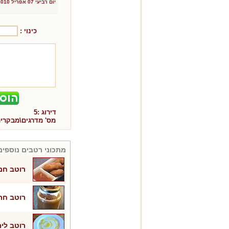
יום רביעי 07 אפריל 2010
כינוי :
דירוג :
5
מס' מדרגים\מבקרי
מתכוני
רטבים
נוספים
רוטב חמ
רוטב חרי
רוטב לימ