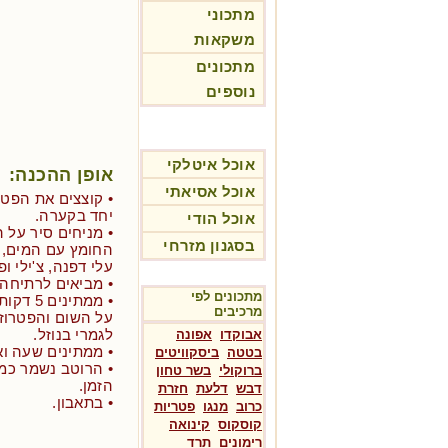
מתכוני
משקאות
מתכונים
נוספים
אוכל איטלקי
אופן ההכנה:
אוכל אסיאתי
• קוצצים את הפטר
יחד בקערה.
אוכל הודי
• מניחים סיר על 
בסגנון מזרחי
החומץ עם המים, ס
עלי דפנה, צ'ילי ו
• מביאים לרתיחה 
מתכונים לפי
• ממתינ
מרכיבים
על השום והפטרוז
לגמרי בנוזל.
אבוקדו
אפונה
• ממתינים שעה וא
בטטה
ביסקוויטים
• הרוטב נשמר כמ
ברוקולי
בשר טחון
הזמן.
דבש
דלעת
חזרת
• בתאבון.
כרוב
מנגו
פטריות
קוסקוס
קינואה
רימונים
תרד