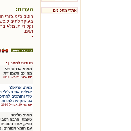
הערות:
אתרי מתכונים
רוטב צ'ימיצ'ורי ה
בעיקר לתיבול בש
וקלוריות, מלא בר
דגים.
•
תגובות למתכון :
מאת:
ארחטינאי
מה עם השמן זית
יום שישי 21 מאי 2010
מאת:
אריאלה
אצלינו את הצ'ילי
טרי וחותכים לחתיכו
גם שמן זית למרות ש
יום שני 19 אפריל 2010
מאת:
מליסה
טעמתי הרבה רטבי ב
ספק, אחד הטובים 
עם חומץ תפוחים. א