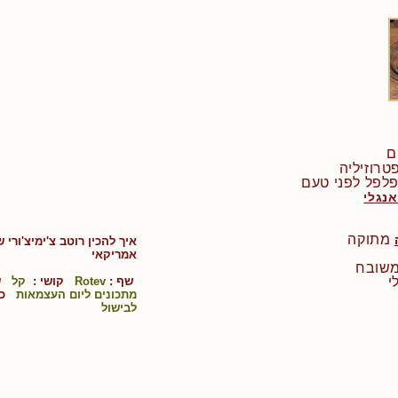
טרוזיליה
נגלי
מתוקה
איך להכין
רוטב צ'ימיצ'ורי 
אמריקאי
י
שף :
Rotev
קושי :
קל
שפ
מתכונים ליום העצמאות
כש
לבישול