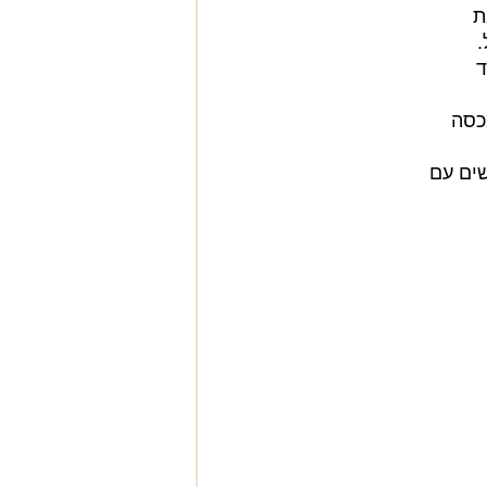
ת
.
ד
ת המכסה
שים עם