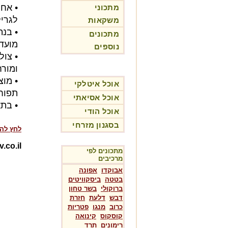
מתכוני
לגריל
משקאות
• בנ
מתכונים
מועד
נוספים
ומורח
• מו
אוכל איטלקי
תפוח
אוכל אסיאתי
• בתא
אוכל הודי
בסגנון מזרחי
לחץ לה
Rotev.co.il-מת
מתכונים לפי
מרכיבים
אבוקדו
אפונה
בטטה
ביסקוויטים
ברוקולי
בשר טחון
דבש
דלעת
חזרת
כרוב
מנגו
פטריות
קוסקוס
קינואה
רימונים
תרד