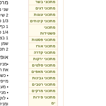
מרכי
מתכוני בשר
מתכוני דגים
שני נתחי
מתכוני עוגות
2 שיני שום קצוצות
1/3 כוס סירופ מייפל
מתכוני קינוחים
1 כף חמאה
מתכוני
1/4 כוס רוטב סויה
פשטידות
1 בצל קצוץ
מתכוני פסטות
שמן ז
מתכוני אורז
2 תפוחי אדמה מבושלים (לא עד הסוף) חתוכים כמו צ'יפס עבים
מתכוני קדרה
אופן
מתכוני ירקות
•מניח
מתכוני סלטים
את ה
מתכוני מאפים
• כשה
מתכוני גבינות
מייפל
מתכוני רטבים
• מערבב
מתכוני מרקים
• מניחים
מתכוני פירות
• לוק
ים
ומני