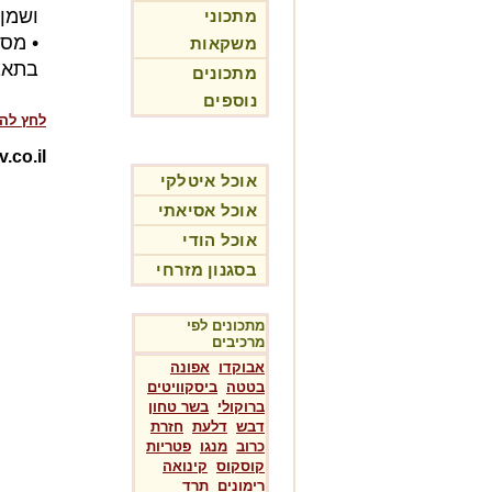
ושמן 
מתכוני
• מס
משקאות
בתאבו
מתכונים
נוספים
לחץ לה
Rotev.co.il-מת
אוכל איטלקי
אוכל אסיאתי
אוכל הודי
בסגנון מזרחי
מתכונים לפי
מרכיבים
אבוקדו
אפונה
בטטה
ביסקוויטים
ברוקולי
בשר טחון
דבש
דלעת
חזרת
כרוב
מנגו
פטריות
קוסקוס
קינואה
רימונים
תרד