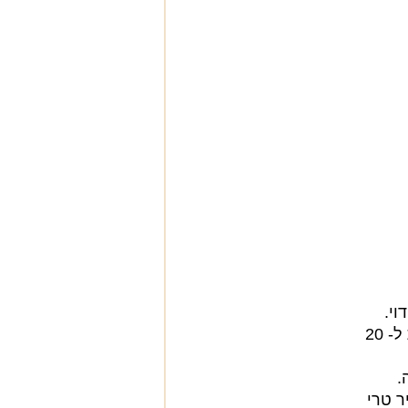
וי.
• מכניסים את הסלמון העטוף לתנור שחומם מראש ל- 220 מעלות ל- 20
.
ר טרי