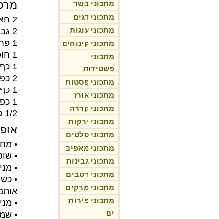
מרכי
מתכוני בשר
מתכוני דגים
2 חצילים די גדולים (רצוי קלים במשקלם)
מתכוני עוגות
2 גביעי יוגורט (400 מ"ל)
1 פחית קרם או חלב קוקוס (400 גר')
מתכוני קינוחים
1 חופן קטן - בינוני כוסברה קצוצה דק
מתכוני
1 כף גדושה צ'ילי ירוק חריף קצוץ דק
פשטידות
2 כפיות ג'ינג'ר (זנגביל) טרי מגורר דק
מתכוני פסטות
1 כף מיץ לימון סחוט
מתכוני אורז
1 כפית מלח
מתכוני קדרה
1/2 כפית
מתכוני ירקות
אופן
מתכוני סלטים
• מחמ
מתכוני מאפים
• שוט
מתכוני גבינות
• מני
מתכוני רטבים
• כש
מתכוני מרקים
אותם
מתכוני פירות
• מני
ים
• שמי