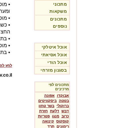
• מוס
מתכוני
ומער
משקאות
• מוס
מתכונים
• כש
נוספים
החצי
• בתו
• מוס
אוכל איטלקי
• בתי
אוכל אסיאתי
אוכל הודי
לחץ לה
בסגנון מזרחי
Rotev.co.il-מת
מתכונים לפי
מרכיבים
אבוקדו
אפונה
בטטה
ביסקוויטים
ברוקולי
בשר טחון
דבש
דלעת
חזרת
כרוב
מנגו
פטריות
קוסקוס
קינואה
רימונים
תרד