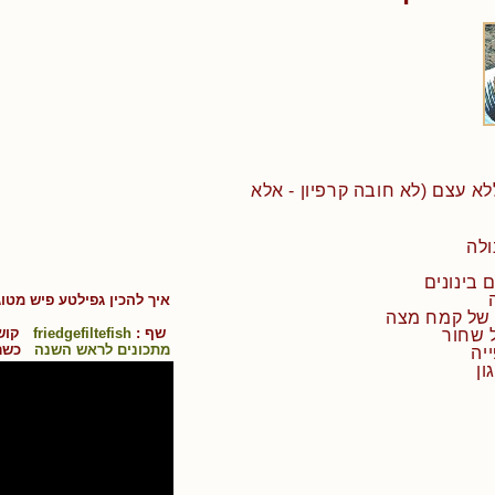
ן ללא עצם (לא חובה קרפיון - אלא
איך להכין
גפילטע פיש מטוג
שף :
friedgefiltefish
קושי
מתכונים לראש השנה
כשר 
יה
ון