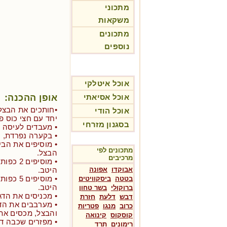
מתכוני
משקאות
מתכונים
נוספים
אוכל איטלקי
אופן ההכנה:
אוכל אסיאתי
•חותכים את הבצלי
אוכל הודי
יחד עם חצי כוס פ
בסגנון מזרחי
• מעבדים לעיסה 
• בקערה נפרדת, טורפים את
• מוסיפים את הב
מתכונים לפי
הבצל.
מרכיבים
• מוסיפ
אבוקדו
אפונה
היטב.
• מוסיפ
בטטה
ביסקוויטים
היטב.
ברוקולי
בשר טחון
• מכניסים את הדג
דבש
דלעת
חזרת
• מערבבים את הד
כרוב
מנגו
פטריות
והבצל, מכסים את
קוסקוס
קינואה
• מפזרים שכבה ד
רימונים
תרד