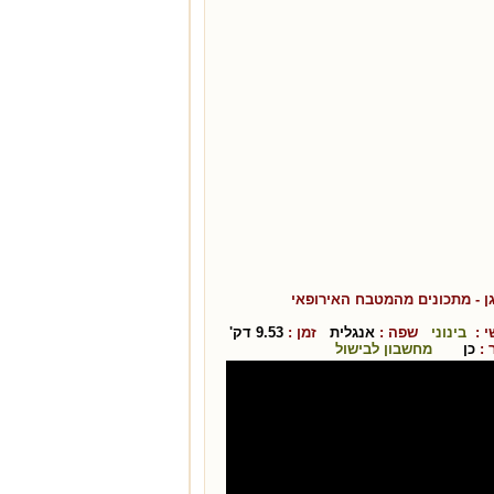
ן
- מתכונים מהמטבח ה
אירופאי
 :
בינוני
שפה :
אנגלית
זמן :
9.53
דק'
:
כן
מחשבון לבישול