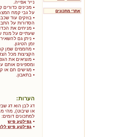
נייר אפייה.
• מכינים כדורים 
אתרי מתכונים
על גבי קמח המצה
• בוזקים עוד שכ
הסדורות על התבנ
• מניחים את הכד
שעתיים על מנת ש
• ניתן גם להשאיר
זמן הטיגון.
• מחממים שמן קנ
הקציצות מכל הצדדים עד
• מוציאים את הגפ
ומספיגים אותם עם 
• מגישים חם או ק
• בתאבון.
הערות:
דג לבן הוא דג שבש
או שיבוט), מהי מה
למתכונים דומים:
•
גפילטע פיש
•
גפילטע פיש ללא