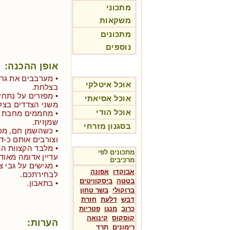
מתכוני
משקאות
מתכונים
נוספים
אופן ההכנה:
• מערבבים את גר
אוכל איטלקי
בצלחת.
• מפזרים על נתחי
אוכל אסיאתי
משני הצדדים בצל
אוכל הודי
שמןזית.
בסגנון מזרחי
• כשהשמן חם, מכ
וצורבים אותם כ-דקה עד 2 דק
• מלבד הקצוות הצ
מתכונים לפי
עדיין אדומה מאוד
מרכיבים
• מגישים על גבי צ
אבוקדו
אפונה
לבחירתכם.
בטטה
ביסקוויטים
• בתאבון.
ברוקולי
בשר טחון
דבש
דלעת
חזרת
כרוב
מנגו
פטריות
קוסקוס
קינואה
הערות:
רימונים
תרד