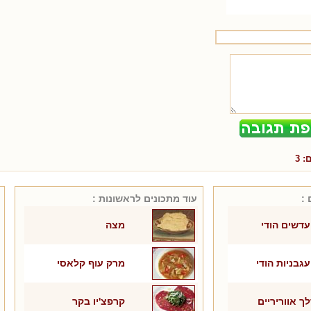
ם:
3
 :
עוד מתכונים ל
ראשונות
:
דשים הודי
מצה
גבניות הודי
מרק עוף קלאסי
לך אווריריים
קרפצ'יו בקר