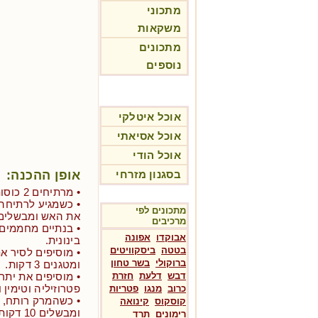
מתכוני
משקאות
מתכונים
נוספים
אוכל איטלקי
אוכל אסיאתי
אוכל הודי
אופן ההכנה:
בסגנון מזרחי
• מרתיחים 2 כוסות ציר עוף על אש בינונית.
• כשמגיע לרתיחה,
מתכונים לפי
את האש ומבשלים 10 דקות (עד שמוכן
מרכיבים
אבוקדו
אפונה
בינונית.
בטטה
ביסקוויטים
• מוסיפים לסיר א
ברוקולי
בשר טחון
ומטגנים 3 דקות.
דבש
דלעת
חזרת
פטרוזיליה וטימין 
כרוב
מנגו
פטריות
• כשהמרק רותח, 
קוסקוס
קינואה
ומבשלים 10 דקות.
רימונים
תרד