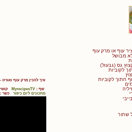
איך להכין
מרק עוף ואורזו
- 
שף :
MyrecipesTV
קושי 
מתכונים ליום כיפור
כשר :
ייבי