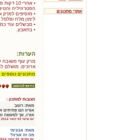
• אחרי 10
הפטרוזיליה והטימ
אתרי מתכונים
• מוסיפים למרק א
לימון מלח ופלפל 
• מבשלים עוד כמה
• בתאבון.
הערות:
מרק עוף משובח עם
ארוכים. מושלם לח
מתכונים נוספים 
תגובות למתכון :
מאת:
רוטב
אורזו הם פתיתים א
אורז, אך למעשה זו
יום שישי 03 ינואר 2014
מאת:
אנונימי
מה זה אורזו?
יום חמישי 02 ינואר 2014